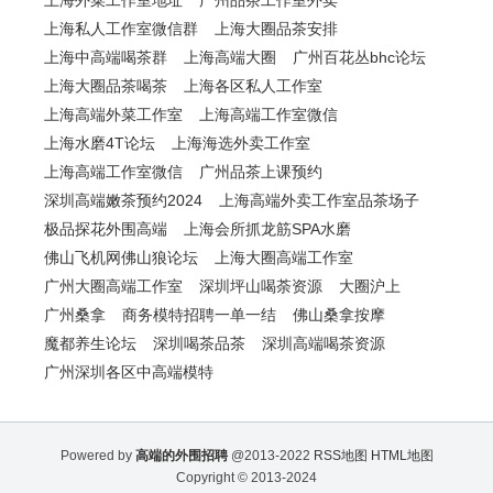
上海外菜工作室地址
广州品茶工作室外卖
上海私人工作室微信群
上海大圈品茶安排
上海中高端喝茶群
上海高端大圈
广州百花丛bhc论坛
上海大圈品茶喝茶
上海各区私人工作室
上海高端外菜工作室
上海高端工作室微信
上海水磨4T论坛
上海海选外卖工作室
上海高端工作室微信
广州品茶上课预约
深圳高端嫩茶预约2024
上海高端外卖工作室品茶场子
极品探花外围高端
上海会所抓龙筋SPA水磨
佛山飞机网佛山狼论坛
上海大圈高端工作室
广州大圈高端工作室
深圳坪山喝荼资源
大圈沪上
广州桑拿
商务模特招聘一单一结
佛山桑拿按摩
魔都养生论坛
深圳喝茶品茶
深圳高端喝茶资源
广州深圳各区中高端模特
Powered by
高端的外围招聘
@2013-2022
RSS地图
HTML地图
Copyright
© 2013-2024